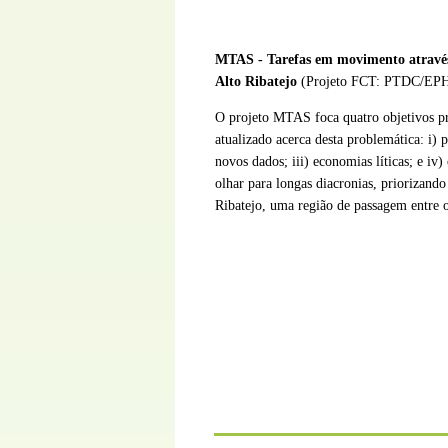
MTAS -
Tarefas em movimento através 
Alto Ribatejo
(Projeto FCT: PTDC/EP
O projeto MTAS foca quatro objetivos pr
atualizado acerca desta problemática: i) p
novos dados; iii) economias líticas; e i
olhar para longas diacronias, priorizando
Ribatejo, uma região de passagem entre o 